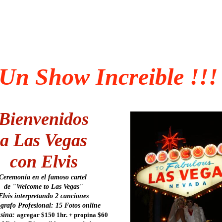
Un Show Increible !!!
Yolanda y
Adrian
from
Ruben
Nervegna
on
Vimeo
.
Bienvenidos
a Las Vegas
con Elvis
Ceremonia en el famoso cartel
de "Welcome to Las Vegas"
Elvis interpretando 2 canciones
grafo Profesional: 15 Fotos online
sina:
agregar $150 1hr. + propina $60