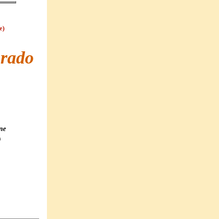
e)
orado
ine
a