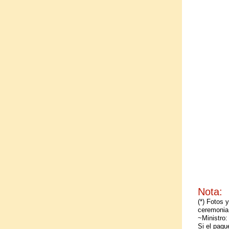
​Nota:
(*) Fotos 
ceremonia
~Ministro:
Si el paqu