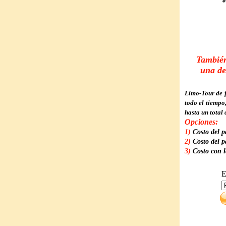
*
También
una de
Limo-Tour de f
todo el tiempo
hasta un total
Opciones:
1)
Costo del p
2)
Costo del p
3)
Costo con l
E