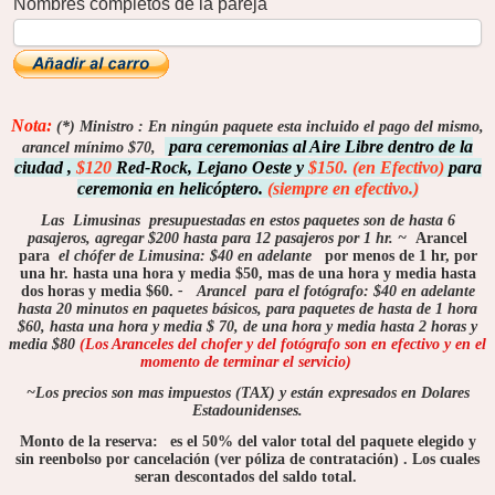
Nombres completos de la pareja
Nota:
(*)
Ministro
: En ningún paquete esta incluido el pago del mismo,
para ceremonias al Aire Libre dentro de la
arancel mínimo $70,
ciudad ,
$120
Red-Rock, Lejano Oeste y
$150. (en Efectivo)
para
ceremonia en helicóptero.
(siempre en efectivo.)
Las
Limusinas
presupuestadas en estos paquetes son de hasta 6
pasajeros, agregar $200 hasta para 12 pasajeros por 1 hr.
~
Arancel
para
el chófer de Limusina: $40 en adelante
por menos de 1 hr, por
una hr. hasta una hora y media $50, mas de una hora y media hasta
dos horas y media $60.
-
Arancel
para el fotógrafo: $40 en adelante
hasta 20 minutos en paquetes básicos, para paquetes de hasta de 1 hora
$60, hasta una hora y media $ 70, de una hora y media hasta 2 horas y
media $80
(
Los Aranceles del chofer y del fotógrafo son en efectivo y en el
momento de terminar el servicio)
~Los precios son mas impuestos (TAX) y están expresados en Dolares
Estadounidenses.
Monto de la reserva:
es el 50% del valor total del paquete elegido y
sin reenbolso por cancelación (ver póliza de contratación) . Los cuales
seran descontados del saldo total.