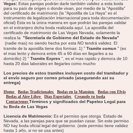
Vegas:
Estas parejas podrán darle también validez a esta boda
para su país de origen o donde vivan, por medio de la "Apostilla"
del certificado de matrimonio (la "Apostilla de La Haya" es el
instrumento de legalización internacional para toda documentación
oficial) Esta es la única manera en que podrán las parejas validar
en el extranjero dicha boda realizada aquí.
La apostilla del
certificado de matrimonio de Las Vegas Nevada, solamente la
realiza la
"Secretaría de Gobierno del Estado de Nevada"
(nadie mas) no siendo hecha por esta NO tendrá validez.
El
tramite de la apostilla tiene dos formas:
1) "
Tramite comun
" (es
el mas lento y demora entre 45 a 60 días en llegarles a su
domicilio)
2) "
Tramite Expres
", es el mas rapido y demora de 10
hasta 20 dias laborales en llegarles como mucho
Los precios de estos tramites incluyen costo del tramitador y
el envío seguro por correo privado (asegurando asi su
entrega)
Home
Bodas Tradicionales
Bodas en la Mansion
Bodas con Elvis
Bodas al Aire Libre
Dias Especiales
Creando tu boda
Términos y significados del Papeleo Legal para
Contactenos
tu Boda de Las Vegas
Licencia de Matrimonio:
Es el permiso que otorga Estado de
Nevada, a las parejas para que se puedan casar. Sin este permiso
NO hay boda oficial legal del gobierno. (este permiso tiene validez
hasta 1 año, si no se usa antes)