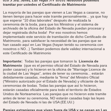
616 S 3rd. Street, Las Vegas NV 89101
Nosotros podemos
tramitar por ustedes el Certificado de Matrimonio
La mayoría de las parejas que vienen a Las Vegas a casarse, no
tienen tiempo para hacer este tramite personalmente... ya que hay
que esperar "10 días laborales" después de realizada la
ceremonia de la boda, para que los Ministros y el sistema de
archivado de la oficina del Estado de Nevada puedan procesar y
dejar registrada dicha boda!
Por eso nosotros hemos
implementado este servicio de tramitación de dicho Certificado de
Matrimonio, para satisfacer la necesidad de las parejas que se
han casado aquí en Las Vegas (hayan tenido su ceremonia con
nosotros o NO...)
Tambien podemos darle validez internacional a
este Certificado de Matrimonio
Importante:
Todas las parejas que tomaron la
Licencia de
Matrimonio
(que es el permiso oficial del Estado de Nevada para
poder casarse) y lo hicieron en la oficina de "Marriage Licence de
la ciudad de Las Vegas", antes de tener su ceremonia... estarán
debidamente casadas, mediante la "firma" del Ministro Oficial
(*Ministro autorizado por el Estado de Nevada) y oficiante de las
ceremonias de bodas.
Todas las parejas que así lo hicieron,
estarán casadas oficialmente para todo el territorio de Estados
Unidos de Norteamerica
Las parejas que no hicieron este tramite
antes de tener su ceremonia, NO estarán casadas bajo las leyes
del Estado de Nevada ni las de USA (EE.UU.)
Parejas extranjeras que viven fuera de USA y se casan en Las